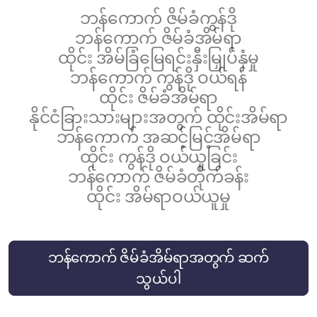
French
ဘန်ကောက် ဇိမ်ခံကွန်ဒို
ဘန်ကောက် ဇိမ်ခံအိမ်ရာ
ထိုင်း အိမ်ခြံမြေရင်းနှီးမြှုပ်နှံမှု
ဘန်ကောက် ကွန်ဒို ဝယ်ရန်
ထိုင်း ဇိမ်ခံအိမ်ရာ
နိုင်ငံခြားသားများအတွက် ထိုင်းအိမ်ရာ
ဘန်ကောက် အဆင့်မြင့်အိမ်ရာ
ထိုင်း ကွန်ဒို ဝယ်ယူခြင်း
ဘန်ကောက် ဇိမ်ခံတိုက်ခန်း
ထိုင်း အိမ်ရာဝယ်ယူမှု
ဘန်ကောက် ဇိမ်ခံအိမ်ရာအတွက် ဆက်
သွယ်ပါ