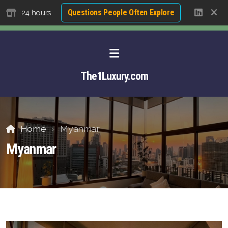
Questions People Often Explore
24 hours
The1Luxury.com
Home
Myanmar
Myanmar
About David NG