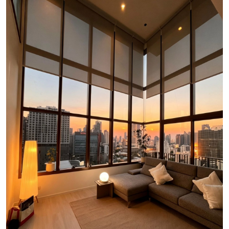
Luxury Property Agent Bangkok
FAQ
Owner Net
property-selling-costs-calculator
Fast Track With Exclusive Listing
Exclusive Dedicated Websites
Long-Term-Resident-Visa