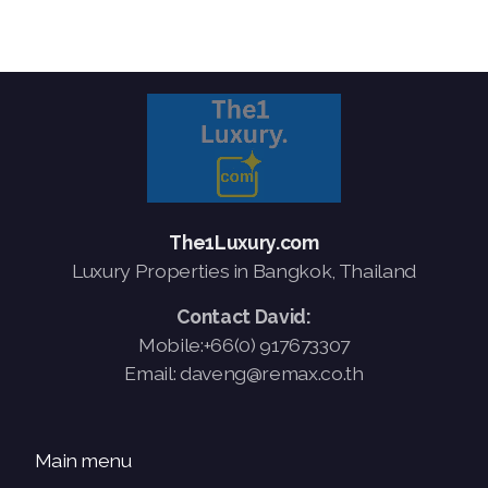
The1Luxury.com
Luxury Properties in Bangkok, Thailand
Contact David:
Mobile:+66(0) 917673307
Email: daveng@remax.co.th
Main menu