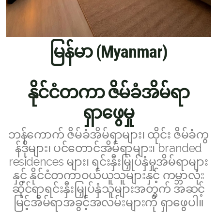
English
မြန်မာ (Myanmar)
Thai
Chinese Simplified
နိုင်ငံတကာ ဇိမ်ခံအိမ်ရာ
Chinese Traditional
ရှာဖွေမှု
Myanmar
Arabic
ဘန်ကောက် ဇိမ်ခံအိမ်ရာများ၊ ထိုင်း ဇိမ်ခံကွ
န်ဒိုများ၊ ပင်တောင်အိမ်ရာများ၊ branded
Russian
residences များ၊ ရင်းနှီးမြှုပ်နှံမှုအိမ်ရာများ
နှင့် နိုင်ငံတကာဝယ်ယူသူများနှင့် ကမ္ဘာလုံး
Japanese
ဆိုင်ရာရင်းနှီးမြှုပ်နှံသူများအတွက် အဆင့်
Korean
မြင့်အိမ်ရာအခွင့်အလမ်းများကို ရှာဖွေပါ။